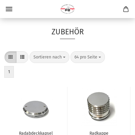
ZUBEHÖR
Sortieren nach
64 pro Seite
1
Rad­ab­deck­kap­sel
Rad­kap­pe