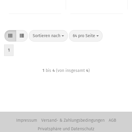
Sortieren nach
64 pro Seite
1
1
bis
4
(von insgesamt
4
)
Impressum
Versand- & Zahlungsbedingungen
AGB
Privatsphäre und Datenschutz